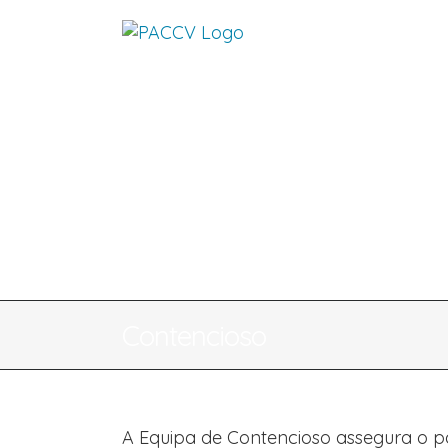
Skip
to
content
Contencioso
A Equipa de Contencioso assegura o pat