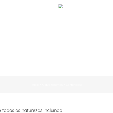
a
Destaques
Contactos
Início
O que fazemos
Contencioso
e todas as naturezas incluindo