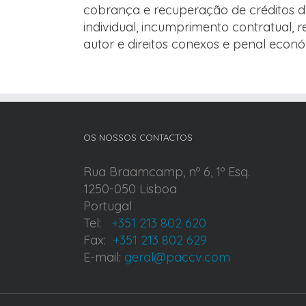
cobrança e recuperação de créditos de 
individual, incumprimento contratual, 
autor e direitos conexos e penal económ
OS NOSSOS CONTACTOS
Rua Braamcamp, nº 6, 1º Esq.
1250-050 Lisboa
Portugal
Tel:
+351 213 802 620
Fax:
+351 213 802 629
E-mail:
geral@paccv.com