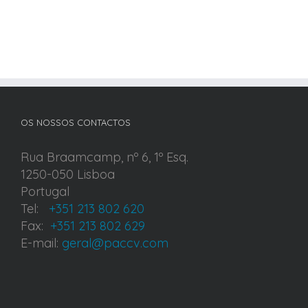
OS NOSSOS CONTACTOS
Rua Braamcamp, nº 6, 1º Esq.
1250-050 Lisboa
Portugal
Tel:
+351 213 802 620
Fax:
+351 213 802 629
E-mail:
geral@paccv.com