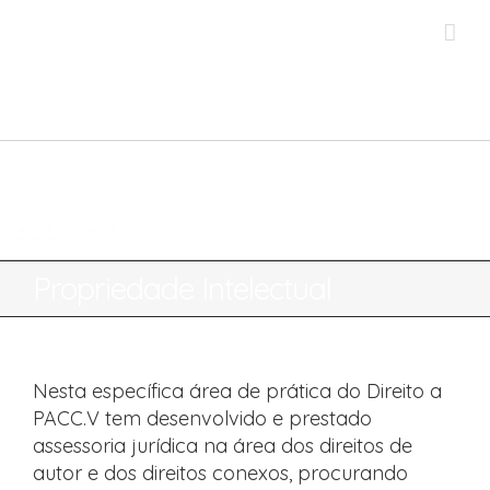
Skip
to
content
Capacidade técnica. qualidade e
rigor nas soluções
Propriedade Intelectual
Nesta específica área de prática do Direito a
PACC.V tem desenvolvido e prestado
assessoria jurídica na área dos direitos de
autor e dos direitos conexos, procurando