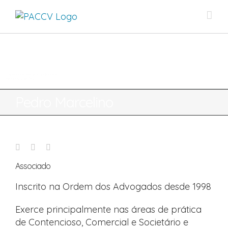
Skip
to
content
Capacidade técnica. qualidade e
rigor nas soluções
Pedro Marcelino
Associado
Inscrito na Ordem dos Advogados desde 1998
Exerce principalmente nas áreas de prática
de Contencioso, Comercial e Societário e