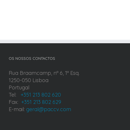
OS NOSSOS CONTACTOS
Rua Braamcamp, nº 6, 1º Esq.
1250-050 Lisboa
Portugal
Tel:
+351 213 802 620
Fax:
+351 213 802 629
E-mail:
geral@paccv.com