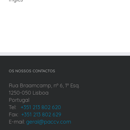
OS NOSSOS CONTACTOS
Rua Braamcamp, nº 6, 1º Esq.
1250-050 Lisboa
Portugal
Tel:
+351 213 802 620
Fax:
+351 213 802 629
E-mail:
geral@paccv.com