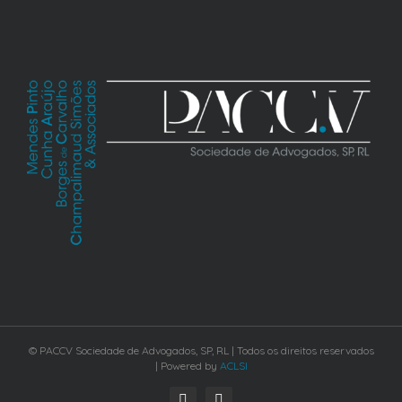
© PACCV Sociedade de Advogados, SP, RL | Todos os direitos reservados
| Powered by
ACLSI