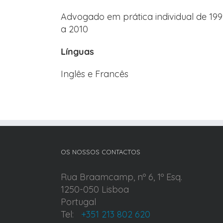
Advogado em prática individual de 19
a 2010
Línguas
Inglês e Francês
OS NOSSOS CONTACTOS
Rua Braamcamp, nº 6, 1º Esq.
1250-050 Lisboa
Portugal
Tel:
+351 213 802 620