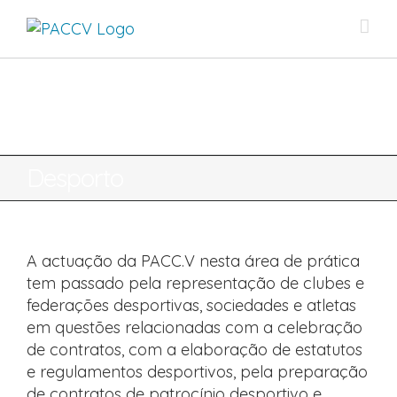
Skip
to
content
Desporto
A actuação da PACC.V nesta área de prática
tem passado pela representação de clubes e
federações desportivas, sociedades e atletas
em questões relacionadas com a celebração
de contratos, com a elaboração de estatutos
e regulamentos desportivos, pela preparação
de contratos de patrocínio desportivo e