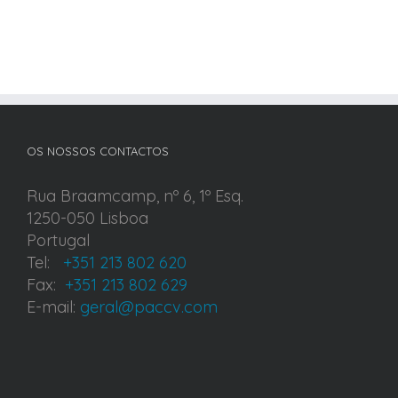
OS NOSSOS CONTACTOS
Rua Braamcamp, nº 6, 1º Esq.
1250-050 Lisboa
Portugal
Tel:
+351 213 802 620
Fax:
+351 213 802 629
E-mail:
geral@paccv.com