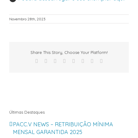
Novembro 28th, 2023
Share This Story, Choose Your Platform!
Facebook
X
Reddit
LinkedIn
Tumblr
Pinterest
Vk
Email
(necessário
mas
não
publicado)
Últimas Destaques
PACC.V NEWS – RETRIBUIÇÃO MÍNIMA
MENSAL GARANTIDA 2025