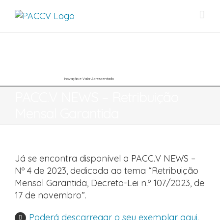
Skip
to
content
Inovação e Valor Acrescentado
PACC.V NEWS – Retribuição
Mensal Garantida
Já se encontra disponível a PACC.V NEWS –
Nº 4 de 2023, dedicada ao tema “Retribuição
Mensal Garantida, Decreto-Lei n.º 107/2023, de
17 de novembro”.
Poderá descarregar o seu exemplar aqui.