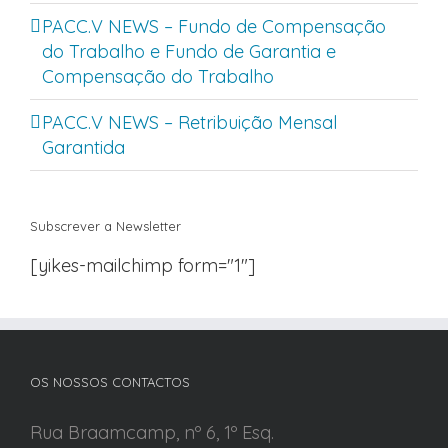
PACC.V NEWS – Fundo de Compensação
do Trabalho e Fundo de Garantia e
Compensação do Trabalho
PACC.V NEWS – Retribuição Mensal
Garantida
Subscrever a Newsletter
[yikes-mailchimp form="1"]
OS NOSSOS CONTACTOS
Rua Braamcamp, nº 6, 1º Esq.